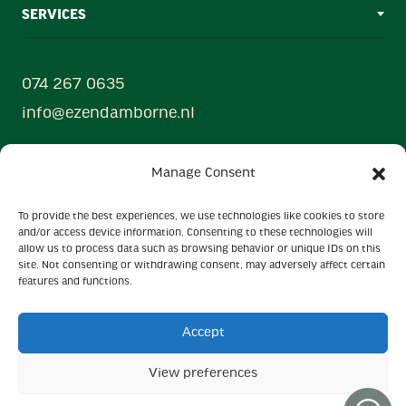
SERVICES
074 267 0635
info@ezendamborne.nl
Hanzestraat 33
Manage Consent
7622 AX Borne
To provide the best experiences, we use technologies like cookies to store
Powered by
and/or access device information. Consenting to these technologies will
Ezendam group
allow us to process data such as browsing behavior or unique IDs on this
site. Not consenting or withdrawing consent, may adversely affect certain
features and functions.
Algemene voorwaarden
Privacy verklaring
Accept
Cookies
View preferences