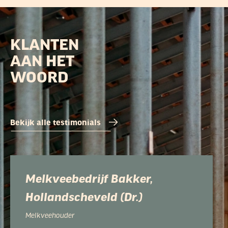
KLANTEN
AAN HET
WOORD
Bekijk alle testimonials
Melkveebedrijf Bakker,
Hollandscheveld (Dr.)
Melkveehouder