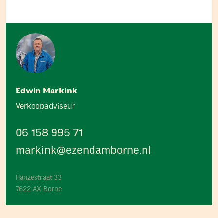
Edwin Markink
Verkoopadviseur
06 158 995 71
markink@ezendamborne.nl
Hanzestraat 33
7622 AX Borne