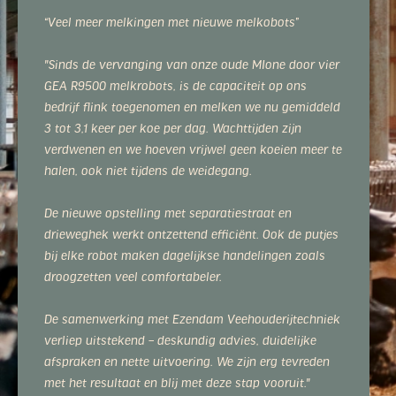
“Veel meer melkingen met nieuwe melkobots”
"Sinds de vervanging van onze oude MIone door vier
GEA R9500 melkrobots, is de capaciteit op ons
bedrijf flink toegenomen en melken we nu gemiddeld
3 tot 3,1 keer per koe per dag. Wachttijden zijn
verdwenen en we hoeven vrijwel geen koeien meer te
halen, ook niet tijdens de weidegang.
De nieuwe opstelling met separatiestraat en
drieweghek werkt ontzettend efficiënt. Ook de putjes
bij elke robot maken dagelijkse handelingen zoals
droogzetten veel comfortabeler.
De samenwerking met Ezendam Veehouderijtechniek
verliep uitstekend – deskundig advies, duidelijke
afspraken en nette uitvoering. We zijn erg tevreden
met het resultaat en blij met deze stap vooruit."